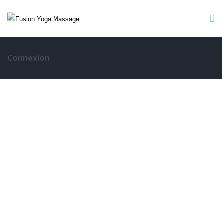
Connexion
Identifiant ou e-mail
Mot de passe
Se souvenir de moi