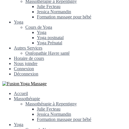
Massothérapie à Repentigny
Julie Fecteau
Jessica Normandin
Formation massage pour bébé
Yoga
Cours de Yoga
Yoga
Yoga postnatal
Yoga Prénatal
Autres Services
Ostéopathie Havre santé
Horaire de cours
Nous joindre
Connexion
Déconnexion
Accueil
Massothérapie
Massothérapie à Repentigny
Julie Fecteau
Jessica Normandin
Formation massage pour bébé
Yoga