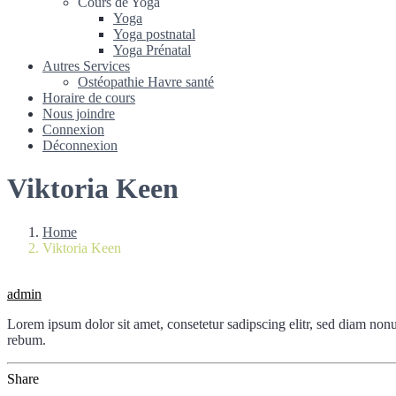
Cours de Yoga
Yoga
Yoga postnatal
Yoga Prénatal
Autres Services
Ostéopathie Havre santé
Horaire de cours
Nous joindre
Connexion
Déconnexion
Viktoria Keen
Home
Viktoria Keen
admin
Lorem ipsum dolor sit amet, consetetur sadipscing elitr, sed diam non
rebum.
Share