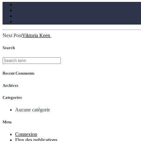
Post
Next Post
Viktoria Keen
navigation
Search
Recent Comments
Archives
Categories
Aucune catégorie
Meta
Connexion
Flux des publications